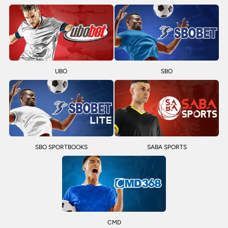
UBO
SBO
SBO SPORTBOOKS
SABA SPORTS
CMD